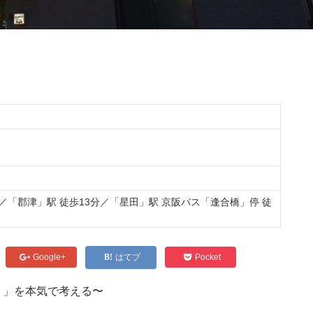
／「郡津」駅 徒歩13分／「星田」駅 京阪バス「逢合橋」停 徒
Google+
はてブ
Pocket
！」を本気で考える〜