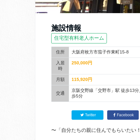
施設情報
住宅型有料老人ホーム
住所
大阪府枚方市茄子作東町15-8
入居
250,000円
時
月額
115,920円
京阪交野線「交野市」駅 徒歩13分
交通
歩5分
Twitter
Facebook
〜「自分たちの親に住んでもらいたい